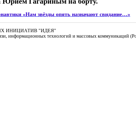
а Юрием Гагариным на борту.
онавтики «Нам звёзды опять назначают свидание…»
НЫХ ИНИЦИАТИВ "ИДЕЯ"
связи, информационных технологий и массовых коммуникаций (Ро