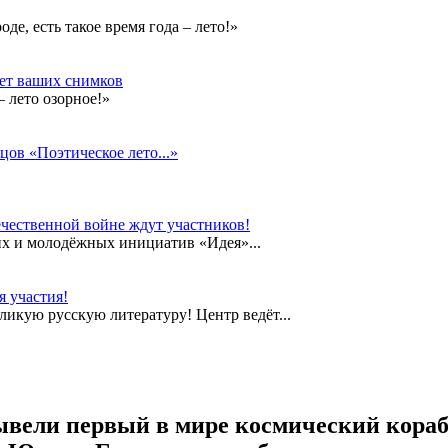
е, есть такое время года – лето!»
дет ваших снимков
 лето озорное!»
цов «Поэтическое лето...»
чественной войне ждут участников!
их и молодёжных инициатив «Идея»...
 участия!
еликую русскую литературу! Центр ведёт...
 вывели первый в мире космический кора