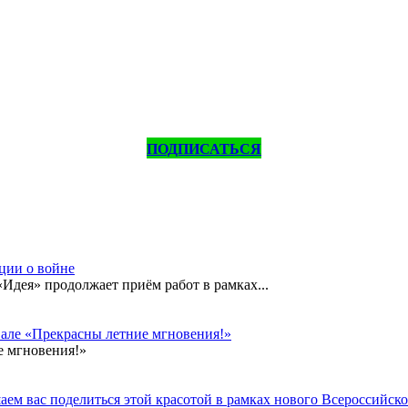
ПОДПИСАТЬСЯ
кции о войне
дея» продолжает приём работ в рамках...
вале «Прекрасны летние мгновения!»
е мгновения!»
ем вас поделиться этой красотой в рамках нового Всероссийског