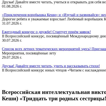
Друзья! Давайте вместе читать, учиться и открывать для себя в
01.08.2026 г.
«Приключения воробышка Кеши» и «Изучай и развивайся»: ве
Дорогие ребята и уважаемые взрослые! Любимый воробышек Кеш
31.07.2026 г.
Ежегодный конкурс о дружбе! Стартует приём заявок!
II Всероссийский конкурс, посвящённый Международному дню 
30.07.2026 г.
Список всех летних тематических мероприятий здесь! Приглаш
Мероприятия, посвящённые лету
29.07.2026 г.
Друзья! Давайте вместе читать, учить и рассказывать стихи!
II Всероссийский конкурс юных чтецов «Читаем с наслаждение
Всероссийская интеллектуальная викт
Кеши) «Тридцать три родных сестрицы