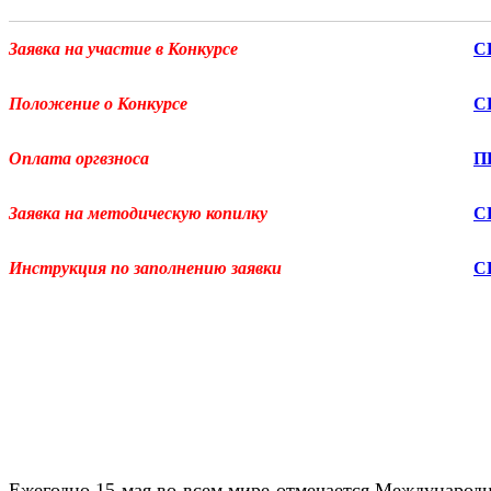
Заявка на участие в Конкурсе
С
Положение о Конкурсе
С
Оплата оргвзноса
П
Заявка на методическую копилку
С
Инструкция по заполнению заявки
С
Ежегодно 15 мая во всем мире отмечается Международны