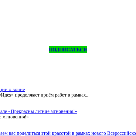
ПОДПИСАТЬСЯ
кции о войне
дея» продолжает приём работ в рамках...
вале «Прекрасны летние мгновения!»
е мгновения!»
ем вас поделиться этой красотой в рамках нового Всероссийског