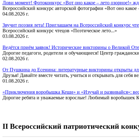
Лови момент! Фотоконкурс «Вот оно какое – лето озорное!» ж
Всероссийский конкурс авторской фотографии «Вот оно какое –
04.08.2026 г.
Звучит поэзия лета! Приглашаем на Всероссийский конкурс чте
Всероссийский конкурс чтецов «Поэтическое лето...»
03.08.2026 г.
Ведётся приём заявок! Исторические викторины о Великой Оте
Дорогие педагоги, родители и обучающиеся! Центр гражданск
02.08.2026 г.
От Пушкина до Есенина: литературные викторины открыты для
Друзья! Давайте вместе читать, учиться и открывать для себя в
01.08.2026 г.
«Приключения воробышка Кеши» и «Изучай и развивайся»: ве
Дорогие ребята и уважаемые взрослые! Любимый воробышек Кеш
II Всероссийский патриотический конк