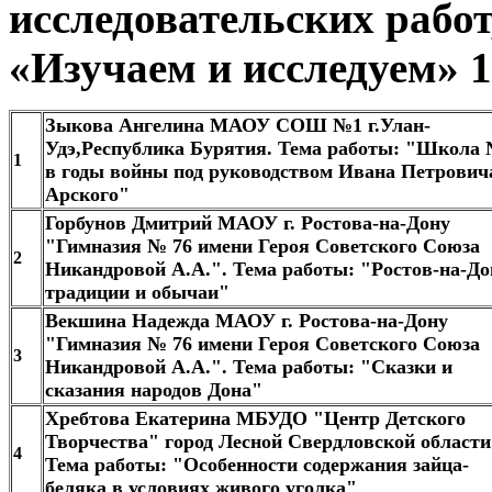
исследовательских работ
«Изучаем и исследуем» 1
Зыкова Ангелина МАОУ СОШ №1 г.Улан-
Удэ,Республика Бурятия. Тема работы: "Школа
1
в годы войны под руководством Ивана Петрович
Арского"
Горбунов Дмитрий МАОУ г. Ростова-на-Дону
"Гимназия № 76 имени Героя Советского Союза
2
Никандровой А.А.". Тема работы: "Ростов-на-До
традиции и обычаи"
Векшина Надежда МАОУ г. Ростова-на-Дону
"Гимназия № 76 имени Героя Советского Союза
3
Никандровой А.А.". Тема работы: "Сказки и
сказания народов Дона"
Хребтова Екатерина МБУДО "Центр Детского
Творчества" город Лесной Свердловской области
4
Тема работы: "Особенности содержания зайца-
беляка в условиях живого уголка"