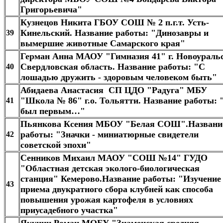
Григорьевича"
Кузнецов Никита ГБОУ СОШ № 2 п.г.т. Усть-
Кинельский. Название работы: "Динозавры и
39
вымершие животные Самарского края"
Герман Анна МАОУ "Гимназия 41" г. Новоураль
Свердловская область. Название работы: "С
40
лошадью дружить - здоровым человеком быть"
Абидаева Анастасия СП ЦДО "Радуга" МБУ
"Школа № 86" г.о. Тольятти. Название работы: 
41
был первым…"
Пьянкова Ксения МБОУ "Белая СОШ".Названи
работы: "Значки - миниатюрные свидетели
42
советской эпохи"
Сенников Михаил МАОУ "СОШ №14" ГУДО
"Областная детская эколого-биологическая
станция" Кемерово.Название работы: "Изучение
43
приема двукратного сбора клубней как способа
повышения урожая картофеля в условиях
приусадебного участка"
Якунин Роман МОБУ "Знаменская средняя