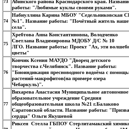
Абинского района Краснодарского края. Названи
73
работы: "Любимые куклы своими руками".
Набиуллина Карина МБОУ "Седельниковская 
№1". Название работы: "Почётный житель наше
74
села".
Хребтова Анна Константиновна, Володченко
Светлана Владимировна МДОБУ Д/С № 10
75
ЛГО. Название работы: Проект "Ах, эти волшеб
цветы"
Ковчик Ксения МАУДО "Дворец детского
творчества г.Челябинск". Название работы:
"Биоиндикация пресноводного водоёма с помощ
76
растений-макрофитов(на примере озера
Чебаркуль)".
Вихарева Анастасия Муниципальное автономное
образовательное учреждение Средняя
общеобразовательная школа №21 г.Балаково
77
Саратовской области. Название работы: "Призв
сердца" Ольги Якушевой
Риксен Стелла ГБПОУ Стерлитамакский химик