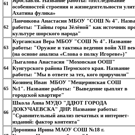
Ярославля. Название работы: «Исследование
61
особенностей строения и жизнедеятельности ули
Ахатина фулика»
Ланчикова Анастасия МБОУ "СОШ № 4". Назв
работы: "Тайны горы Зёлёной" как источник пр
62
культуре шорского народа"
Курганская Вера МБОУ "СОШ № 4". Название
работы: "Оружие и тактика ведения войн XII ве
63
(на основе анализа «Слова о полку Игореве»)"
Лыгалова Анастасия "Моховская ООШ"
Кунгурского района Пермского края. Название
64
работы: "Мы в ответе за тех, кого приручили"
Козинец Иван МБОУ "Мещеринская СОШ
№1". Название работы: "Выведение цыплят в
65
городской квартире"
Школа Анна МУДО "ДДЮТ ГОРОДА
ДОКУЧАЕВСКА" ДНР. Название работы:
66
"Сравнительный анализ печатных и интернет-
изданий: фактор контента"
Доронина Ирина МАОУ СОШ №18 г.