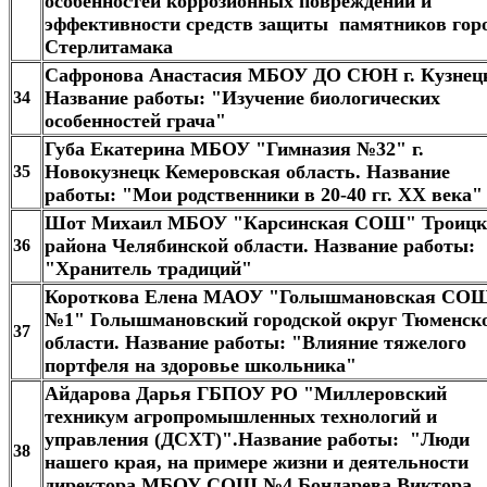
особенностей коррозионных повреждений и
эффективности средств защиты памятников гор
Стерлитамака​
Сафронова Анастасия МБОУ ДО СЮН г. Кузнец
Название работы: "Изучение биологических
34
особенностей грача"
Губа Екатерина МБОУ "Гимназия №32" г.
Новокузнецк Кемеровская область. Название
35
работы: "Мои родственники в 20-40 гг. XX века​"
Шот Михаил МБОУ "Карсинская СОШ" Троицк
района Челябинской области. Название работы:
36
"Хранитель традиций"​
Короткова Елена МАОУ "Голышмановская СО
№1" Голышмановский городской округ Тюменск
37
области. Название работы: "Влияние тяжелого
портфеля на здоровье школьника"
Айдарова Дарья ГБПОУ РО "Миллеровский
техникум агропромышленных технологий и
управления (ДСХТ)".Название работы: "Люди
38
нашего края, на примере жизни и деятельности
директора МБОУ СОШ №4 Бондарева Виктора