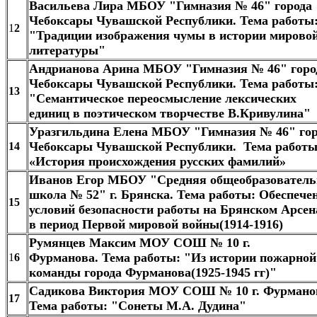
Васильева Лира МБОУ "Гимназия № 46" города
Чебоксары Чувашской Республики. Тема работы
1
2
"Традиции изображения чумы в истории мирово
литературы"
Андрианова Арина МБОУ "Гимназия № 46" горо
Чебоксары Чувашской Республики. Тема работы
13
"Семантическое переосмысление лексических
единиц в поэтическом творчестве В.Кривулина"
Уразгильдина Елена МБОУ "Гимназия № 46" гор
Чебоксары Чувашской Республики. Тема работы
14
«История происхождения русских фамилий»
Иванов Егор МБОУ "Средняя общеобразователь
школа № 52" г. Брянска. Тема работы: Обеспече
15
условий безопасности работы на Брянском Арсен
в период Первой мировой войны(1914-1916)
Румянцев Максим МОУ СОШ № 10 г.
Фурманова. Тема работы: "Из истории пожарной
1
6
команды города Фурманова(1925-1945 гг)"
Садикова Виктория МОУ СОШ № 10 г. Фурмано
17
Тема работы: "Сонеты М.А. Дудина"