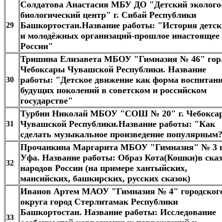
Солдатова Анастасия МБУ ДО "Детский эколого
биологический центр" г. Сибай Республики
Башкортостан​.Название работы: "История детск
29
и молодёжных организаций-прошлое инастоящее
России"
Тришина Елизавета МБОУ "Гимназия № 46" гор
Чебоксары Чувашской Республики​.
Название
работы: "Детское движение как форма воспитан
30
будущих поколений в советском и российском
государстве"
Турбин Николай МБОУ "СОШ № 20" г. Чебокса
Чувашской Республики.Название работы: "Как
31
сделать музыкальное произведение популярным
Прочанкина Маргарита МБОУ "Гимназия" № 3 г
Уфа. Название работы: Образ Кота(Кошки)в ска
32
народов России (на примере хантыйских,
мансийских, башкирских, русских сказок)
Иванов Артем МАОУ "Гимназия № 4" городског
округа город Стерлитамак Республики
Башкортостан. Название работы: Исследование
33