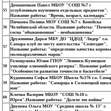
Домашенков Павел МБОУ "СОШ №7 с
углубленным изучением отдельных предметов".
55
Название работы: "Время, возраст, календарь"
Пичкова Полина МОУ СОШ №7 г. Копейска
Челябинской области. Название работы: "Почем
56
сосна "обыкновенная" - необыкновенна"
Дружинина Дарья МБУ ДО "ЦДОД "Лидер" г.о.
Самара клуб по месту жительства "Созвездие".
57
Название работы: "определение качества коровь
молокаразличных марок"
Голощумова Юлия ГПОУ "Ленинск-Кузнецкое
училище олимпийского резерва". Название рабо
58
"Особенности развития точности в баскетболе"
Кудашкина Софья МБОУ Школа №176 г.о. Сама
Название работы: "Самарцы в Соловецкой школ
59
юнг"
Клочко Валерия МБОУ "СОШ №10 г.
60
Юрги".Название работы: "Долгое эхо войны"
Диунова Ольга МОУ "Средняя школа № 13" г.