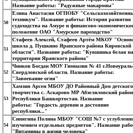
Название работы: "Радужные макароны"
Елина Анастасия ОГПОБУ "Сельскохозяйтвенн
техникум". Название работы: История развития
50
судоходства на Амуре и финансово-экономическо
положение ОАО "Амурское пароходство"
Стафеев Алексей, Стафеев Артём МКОУ "Основ
школа д. Пушкино Яранского района Кировской
51
области". Название работы: "Кувшинка белая н
территории Яранского района"
Чинков Богдан МОУ Гимназия № 41 г.Новоураль
Свердловской области. Название работы:
52
"Завоевание огня"
Хамзин Арсен МБОУ ДО Районный Дом детского
творчества с. Аскарово МР Абзелиловский район
Республики Башкортостан. Название
53
работы: "Гордость деревни и достояние
республики..."
Синягина Полина МБОУ "СОШ №7 с углубленн
изучением отдельных предметов". Название раб
54
"Витамины в жизни человека"