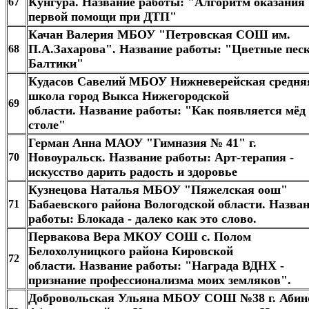
Кунгура. Название работы: "Алгоритм оказания
67
первой помощи при ДТП"
Качан Валерия МБОУ "Петровская СОШ им.
П.А.Захарова". Название работы: "Цветные пес
68
Балтики"
Кудасов Савелий МБОУ Нижневерейская средня
школа город Выкса Нижегородской
69
области. Название работы: "Как появляется мёд
столе"​
Герман Анна МАОУ "Гимназия № 41" г.
Новоуральск. Название работы: Арт-терапия -
70
искусство дарить радость и здоровье
Кузнецова Наталья МБОУ "Пяжелская оош"
Бабаевского района Вологодской области. Назва
71
работы: Блокада - далеко как это слово.
Первакова Вера МКОУ СОШ с. Полом
Белохолуницкого района Кировской
72
области. Название работы: "Награда ВДНХ -
признание профессионализма моих земляков".
Добровольская Ульяна МБОУ СОШ №38 г. Абин