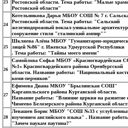
Ростовской области. Тема работы: "Малые храм
23
Ростовской области"
Котельникова Дарья МБОУ СОШ № 7 г. Сальск
Ростовской области. Тема работы: "Сальский
24
железнодорожный вокзал-уникальное архитектур
сооружение стиля "сталинский ампир""
Шкляева Алёна МБОУ "Гуманитарно-юридичес
лицей №86" г. Ижевска Удмуртской Республики​
25
. Тема работы: "Тайны моего имени"
Самойлова Софья МБОУ «Красногвардейская 
№1» Красногвардейского района Оренбургской
26
области. Название работы:
"Национальный кос
коми-пермяков"
Ефимова Диана МКОУ "Брылинская СОШ"
Каргапольского района Курганской области.
27
Название работы: "Влияние церкви на развитие 
Чимеево Белозерского района Курганской област
Левашев Борис МБОУ "СОШ №33 с углубленны
изучением английского языка" ​. Название работ
28
"Зачем паукам паутина?"