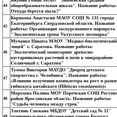
общеобразовательная школа". Название работы:
44
Откуда берется пыль?"​
Корякова Анастасия МАОУ СОШ № 131 города
Екатеринбурга Свердловской области. Название
45
работы: Организация экскурсионного маршрута
"Экологическая тропа Уктусского лесопарка"​
Мучанко Никита МАОУ "Медико-биологический
лицей" г. Саратова. Название работы:
"Экологический мониторинг древесно-
46
кустарниковых растений и почв в микрорайоне
Солнечный г. Саратова"
Тузова Виктория МАУДО "Дворец детского
творчества г. Челябинск". Название работы:
47
«Влияние излучения компьютера на рост и разви
гибискуса китайского (Hibiscus rosasinensis)»
Морозова Полина МОУ Поречская СОШ Ростов
район Ярославская область. Название работы:
48
"Судьба человека между строк"
Злотник Снежана МБДОУ "Детский сад № 11"
муниципального образования города Братска.
49