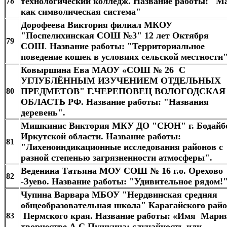
технологический колледж. Название работы: "М
78
как символическая система"
Дорофеева Виктория филиал МКОУ
"Поспелихинская СОШ №3" 12 лет Октября
79
СОШ
.
Название работы: "Территориальное
поведение кошек в условиях сельской местности"
Ковыршина Ева МАОУ «СОШ № 26 С
УГЛУБЛЁННЫМ ИЗУЧЕНИЕМ ОТДЕЛЬНЫХ
ПРЕДМЕТОВ" Г.ЧЕРЕПОВЕЦ ВОЛОГОДСКАЯ
80
ОБЛАСТЬ РФ. Название работы: "Названия
деревень".
Мишкинис Виктория МКУ ДО "СЮН" г. Бодайб
Иркутской области. Название работы:
81
"Лихеноиндикационные исследования районов с
разной степенью загрязненности атмосферы".
Веденина Татьяна МОУ СОШ № 16 г.о. Орехово
82
-Зуево. Название работы: "Удивительное рядом!
Чупина Варвара МБОУ "Нердвинская средняя
общеобразовательная школа" Карагайского рай
Пермского края. Название работы: «Имя Мари
83
творчестве А.С.Пушкина: случайность или