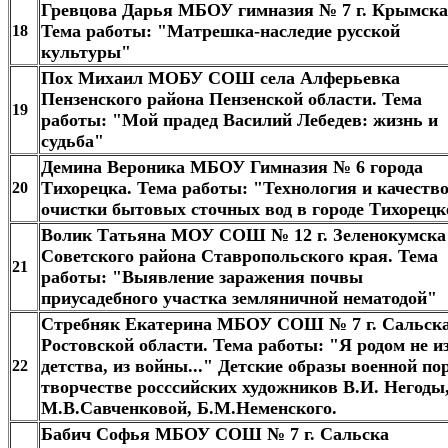
Гревцова Дарья МБОУ гимназия № 7 г. Крымска
Тема работы: "Матрешка-наследие русской
18
культуры"
Пох Михаил МОБУ СОШ села Алферьевка
Пензенского района Пензенской области. Тема
19
работы: "Мой прадед Василий Лебедев: жизнь и
судьба"
Демина Вероника МБОУ Гимназия № 6 города
Тихорецка. Тема работы: "Технология и качеств
20
очистки бытовых сточных вод в городе Тихорецк
Волик Татьяна МОУ СОШ № 12 г. Зеленокумска
Советского района Ставропольского края. Тема
21
работы: "Выявление заражения почвы
приусадебного участка земляничной нематодой"
Стребняк Екатерина МБОУ СОШ № 7 г. Сальск
Ростовской области. Тема работы: "Я родом не и
детства, из войны..." Детские образы военной по
22
творчестве росссийских художников В.И. Негоды
М.В.Савченковой, Б.М.Неменского.
Бабич Софья МБОУ СОШ № 7 г. Сальска