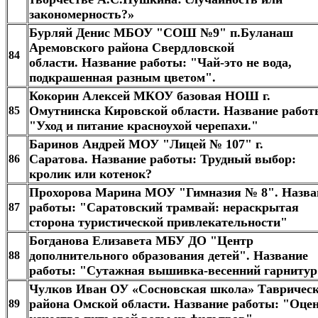
закономерность?»
Бурляй Денис МБОУ "СОШ №9" п.Буланаш
Аремовского района Свердловской
84
области. Название работы: "Чай-это не вода,
подкрашенная разным цветом".
Кокорин Алексей МКОУ базовая НОШ г.
Омутнинска Кировской области. Название работ
85
"Уход и питание красноухой черепахи."
Баринов Андрей МОУ "Лицей № 107" г.
Саратова. Название работы: Трудный выбор:
86
кролик или котенок?
Прохорова Марина МОУ "Гимназия № 8". Назва
работы: "Саратовский трамвай: нераскрытая
87
сторона туристической привлекательности"
Богданова Елизавета МБУ ДО "Центр
дополнительного образования детей". Название
88
работы: ​"Сутажная вышивка-весенний гарнитур
Чулков Иван ОУ «Сосновская школа» Таврическ
района Омской области. Название работы: ​"Оце
89