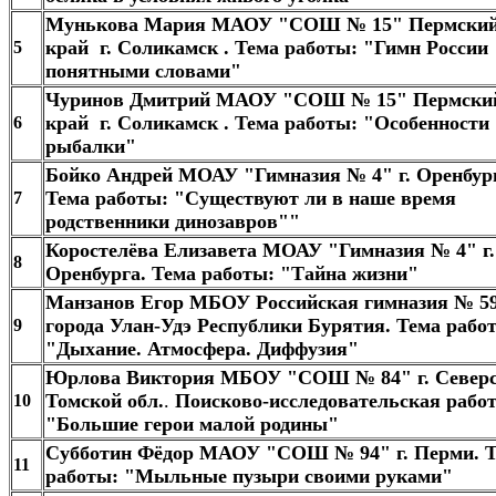
Мунькова Мария МАОУ "СОШ № 15" Пермски
край г. Соликамск . Тема работы: "Гимн России
5
понятными словами"
Чуринов Дмитрий МАОУ "СОШ № 15" Пермски
край г. Соликамск . Тема работы: "Особенности
6
рыбалки"
Бойко Андрей МОАУ "Гимназия № 4" г. Оренбур
Тема работы: "Существуют ли в наше время
7
родственники динозавров""
Коростелёва Елизавета МОАУ "Гимназия № 4" г.
8
Оренбурга. Тема работы: "Тайна жизни"
Манзанов Егор МБОУ Российская гимназия № 5
города Улан-Удэ Республики Бурятия. Тема рабо
9
"Дыхание. Атмосфера. Диффузия"
Юрлова Виктория МБОУ "СОШ № 84" г. Север
Томской обл.​
.
Поисково-исследовательская рабо
10
"Большие герои малой родины"
Субботин Фёдор МАОУ "СОШ № 94" г. Перми. 
11
работы: "Мыльные пузыри своими руками"