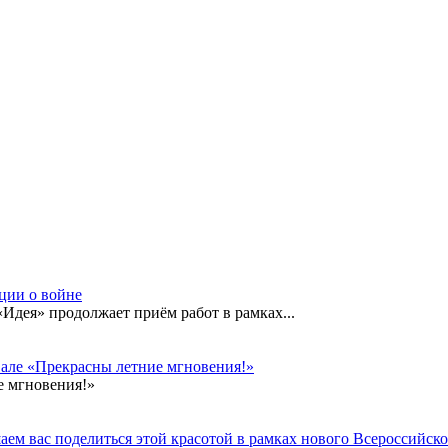
кции о войне
дея» продолжает приём работ в рамках...
вале «Прекрасны летние мгновения!»
е мгновения!»
ем вас поделиться этой красотой в рамках нового Всероссийског