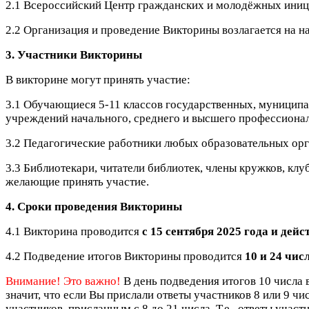
2.1 Всероссийский Центр гражданских и молодёжных иници
2.2 Организация и проведение Викторины возлагается на 
3. Участники Викторины
В викторине могут принять участие:
3.1 Обучающиеся 5-11 классов государственных, муницип
учреждений начального, среднего и высшего профессионал
3.2 Педагогические работники любых образовательных орг
3.3 Библиотекари, читатели библиотек, члены кружков, кл
желающие принять участие.
4. Сроки проведения Викторины
4.1 Викторина проводится
с 15 сентября 2025 года и дейс
4.2 Подведение итогов Викторины проводится
10 и 24 чис
Внимание! Это важно!
В день подведения итогов 10 числа в
значит, что если Вы прислали ответы участников 8 или 9 чи
участников, присланным с 8 до 21 числа. Т.е., ответы участ