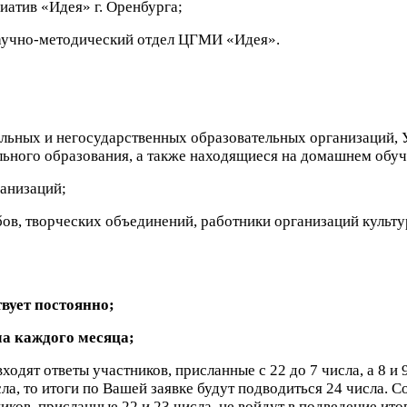
атив «Идея» г. Оренбурга;
научно-методический отдел ЦГМИ «Идея».
альных и негосударственных образовательных организаций,
ьного образования, а также находящиеся на домашнем обуч
анизаций;
убов, творческих объединений, работники организаций культ
твует постоянно;
ла каждого месяца;
ходят ответы участников, присланные с 22 до 7 числа, а 8 и 
сла, то итоги по Вашей заявке будут подводиться 24 числа. С
ников, присланные 22 и 23 числа, не войдут в подведение ито