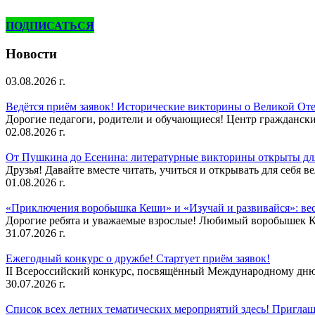
ПОДПИСАТЬСЯ
Новости
03.08.2026 г.
Ведётся приём заявок! Исторические викторины о Великой Оте
Дорогие педагоги, родители и обучающиеся! Центр гражданск
02.08.2026 г.
От Пушкина до Есенина: литературные викторины открыты для
Друзья! Давайте вместе читать, учиться и открывать для себя в
01.08.2026 г.
«Приключения воробышка Кеши» и «Изучай и развивайся»: ве
Дорогие ребята и уважаемые взрослые! Любимый воробышек Кеш
31.07.2026 г.
Ежегодный конкурс о дружбе! Стартует приём заявок!
II Всероссийский конкурс, посвящённый Международному дню 
30.07.2026 г.
Список всех летних тематических мероприятий здесь! Приглаш