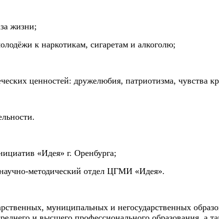
за жизни;
олодёжи к наркотикам, сигаретам и алкоголю;
ческих ценностей: дружелюбия, патриотизма, чувства кр
ельности.
ициатив «Идея» г. Оренбурга;
а научно-методический отдел ЦГМИ «Идея».
дарственных, муниципальных и негосударственных образ
реднего и высшего профессионального образования, а т